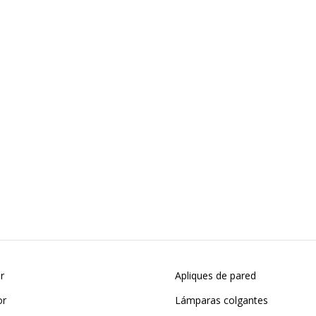
or
Apliques de pared
or
Lámparas colgantes