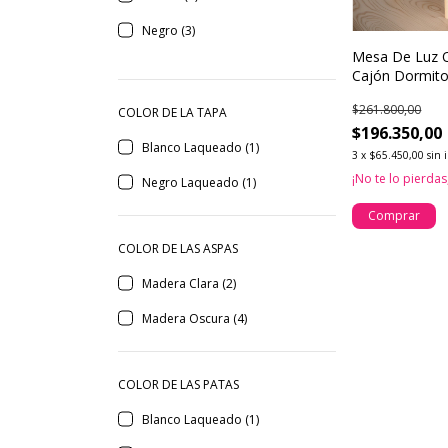
Negro (3)
Mesa De Luz Ou
Cajón Dormito
Buena Luz
$261.800,00
COLOR DE LA TAPA
$196.350,00
Blanco Laqueado (1)
3
x
$65.450,00
sin 
¡No te lo pierdas,
Negro Laqueado (1)
Comprar
COLOR DE LAS ASPAS
Madera Clara (2)
Madera Oscura (4)
COLOR DE LAS PATAS
Blanco Laqueado (1)