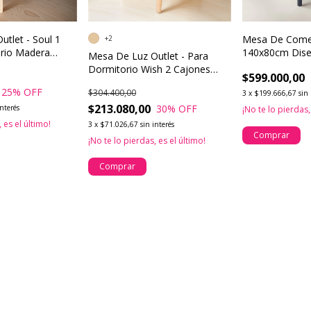
tlet - Soul 1
Mesa De Come
+2
rio Madera
140x80cm Dise
Mesa De Luz Outlet - Para
Laqueado Cali
Dormitorio Wish 2 Cajones
$599.000,00
Madera Buena Luz
25
% OFF
$304.400,00
3
x
$199.666,67
sin 
$213.080,00
30
% OFF
interés
¡No te lo pierdas,
 es el último!
3
x
$71.026,67
sin interés
Comprar
¡No te lo pierdas, es el último!
Comprar