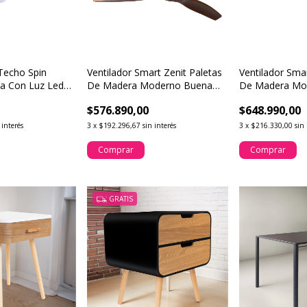
 Techo Spin
Ventilador Smart Zenit Paletas
Ventilador Sma
ya Con Luz Led
De Madera Moderno Buena
De Madera Mo
Luz
Luz
$576.890,00
$648.990,00
 interés
3
x
$192.296,67
sin interés
3
x
$216.330,00
sin 
Comprar
Comprar
GRATIS