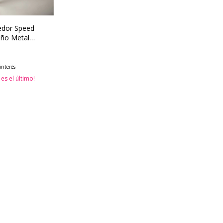
dor Speed
ño Metal
dad
interés
 es el último!