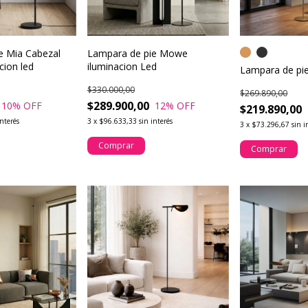
e Mia Cabezal
Lampara de pie Mowe
acion led
iluminacion Led
Lampara de pie
$330.000,00
$269.890,00
$289.900,00
10
% OFF
12
% OFF
$219.890,00
interés
3
x
$96.633,33
sin interés
3
x
$73.296,67
sin i
Comprar
Comprar