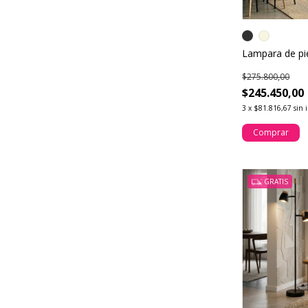
Lampara de pi
$275.800,00
$245.450,00
3
x
$81.816,67
sin 
Comprar
GRATIS