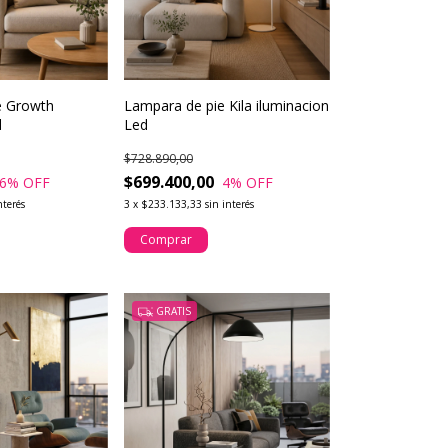
e Growth
Lampara de pie Kila iluminacion
d
Led
$728.890,00
$699.400,00
6
% OFF
4
% OFF
nterés
3
x
$233.133,33
sin interés
Comprar
GRATIS