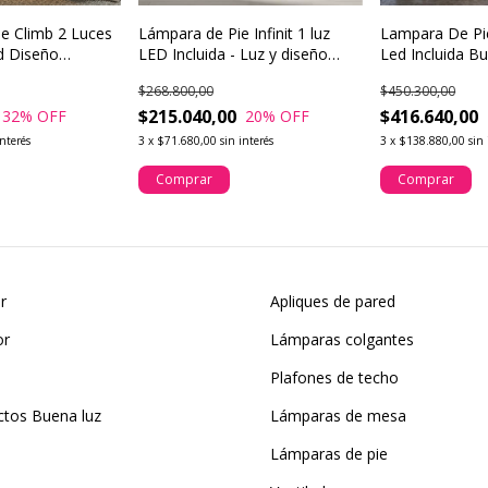
e Climb 2 Luces
Lámpara de Pie Infinit 1 luz
Lampara De P
d Diseño
LED Incluida - Luz y diseño
Led Incluida B
ED
cálido que transforma espacios
$268.800,00
$450.300,00
$215.040,00
$416.640,00
32
% OFF
20
% OFF
interés
3
x
$71.680,00
sin interés
3
x
$138.880,00
sin 
Comprar
Comprar
or
Apliques de pared
or
Lámparas colgantes
Plafones de techo
ctos Buena luz
Lámparas de mesa
Lámparas de pie