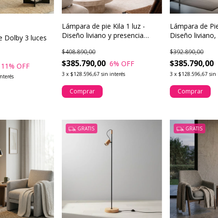
Lámpara de pie Kila 1 luz -
Lámpara de Pie
Diseño liviano y presencia
Diseño liviano,
e Dolby 3 luces
contemporánea
real
$408.890,00
$392.890,00
$385.790,00
$385.790,00
6
% OFF
11
% OFF
3
x
$128.596,67
sin interés
3
x
$128.596,67
sin 
interés
Comprar
Comprar
GRATIS
GRATIS