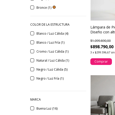
Bronce (1)
COLOR DE LA ESTRUCTURA
Lámpara de Pie
Diseño con alt
Blanco / Luz Cálida (4)
ambientes
$1.099.890,00
Blanco / Luz Fría (1)
$898.790,00
Cromo / Luz Cálida (1)
3
x
$299.596,67
sin
Natural / Luz Cálida (1)
Comprar
Negro / Luz Cálida (5)
Negro / Luz Fría (1)
MARCA
Buena Luz (16)