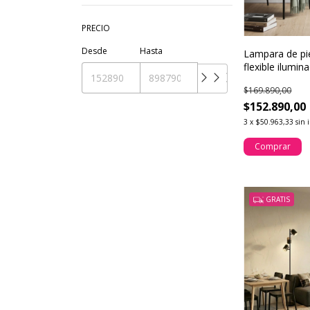
PRECIO
Desde
Hasta
Lampara de pi
flexible ilumin
$169.890,00
$152.890,00
3
x
$50.963,33
sin 
GRATIS