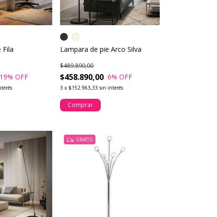
 Fila
Lampara de pie Arco Silva
$489.890,00
$458.890,00
19
% OFF
6
% OFF
nterés
3
x
$152.963,33
sin interés
Comprar
GRATIS