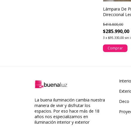
Lámpara De Pi
Direccional Le
Iluminación L
$418.800,00
$285.990,00
3
x
$95.330,00
sin 
Comprar
Interi
Exteri
La buena iluminación cambia nuestra
Deco
manera de vivir y disfrutar los
espacios. Por eso hace más de 18
Proye
años nos especializamos en
iluminación interior y exterior