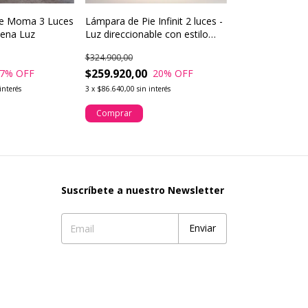
ie Moma 3 Luces
Lámpara de Pie Infinit 2 luces -
uena Luz
Luz direccionable con estilo
nórdico y natural
$324.900,00
$259.920,00
7
% OFF
20
% OFF
interés
3
x
$86.640,00
sin interés
Comprar
Suscríbete a nuestro Newsletter