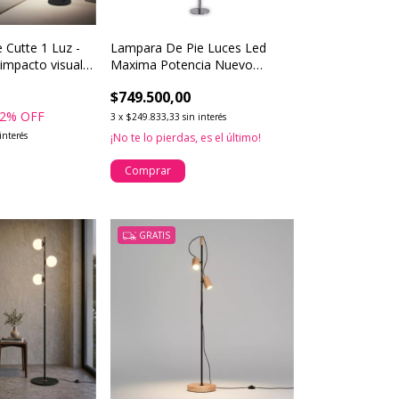
 Cutte 1 Luz -
Lampara De Pie Luces Led
 impacto visual
Maxima Potencia Nuevo
Diseño
$749.500,00
2
% OFF
3
x
$249.833,33
sin interés
interés
¡No te lo pierdas, es el último!
Comprar
GRATIS