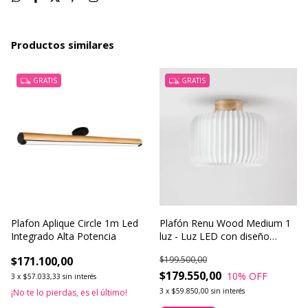
Productos similares
GRATIS
GRATIS
Plafon Aplique Circle 1m Led
Plafón Renu Wood Medium 1
Integrado Alta Potencia
luz - Luz LED con diseño
cálido y natural
$171.100,00
$199.500,00
$179.550,00
10
% OFF
3
x
$57.033,33
sin interés
3
x
$59.850,00
sin interés
¡No te lo pierdas, es el último!