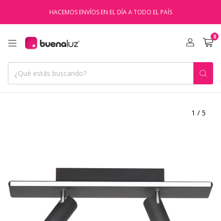
HACEMOS ENVÍOS EN EL DÍA A TODO EL PAÍS
0
1
/
5