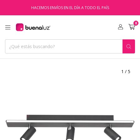
HACEMOS ENVÍOS EN EL DÍA A TODO EL PAÍS
0
1
/
5