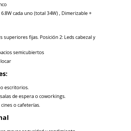
nco
6.8W cada uno (total 34W) , Dimerizable +
s superiores fijas. Posición 2: Leds cabezal y
pacios semicubiertos
olocar
es:
o escritorios.
, salas de espera o coworkings.
cines o cafeterías.
nal