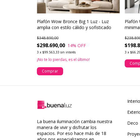
 Led Integrado
Plafón Wow Bronce Big 1 Luz - Luz
Plafón 
amplia con estilo cálido y sofisticado
minimal
$348.890,00
$238.89
$298.690,00
$198.
14
% OFF
3
x
$99.563,33
sin interés
3
x
$66.2
o!
¡No te lo pierdas, es el último!
Comp
Comprar
Interi
Exteri
La buena iluminación cambia nuestra
Deco
manera de vivir y disfrutar los
espacios. Por eso hace más de 18
Proye
años nos especializamos en