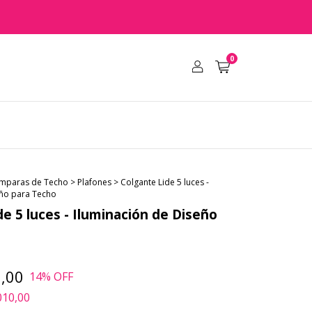
0
mparas de Techo
>
Plafones
>
Colgante Lide 5 luces -
eño para Techo
de 5 luces - Iluminación de Diseño
,00
14
% OFF
010,00