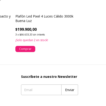
pacto y
Plafón Led Pixel 4 Luces Cálido 3000k
Plafon Bio 3 L
Buena Luz
Sustentable Bu
$199.900,00
$328.500,00
3
x
$66.633,33
sin interés
3
x
$109.500,00
sin 
¡Solo quedan
2
en stock!
Comprar
Comprar
Suscríbete a nuestro Newsletter