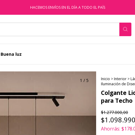
HACEMOS ENVÍOS EN EL DÍA A TODO EL PAÍS
 Buena luz
Inicio
>
Interior
>
Lá
1
/
5
Iluminación de Dis
Colgante Li
para Techo
$1.277.000,00
$1.098.990
Ahorrás:
$178.