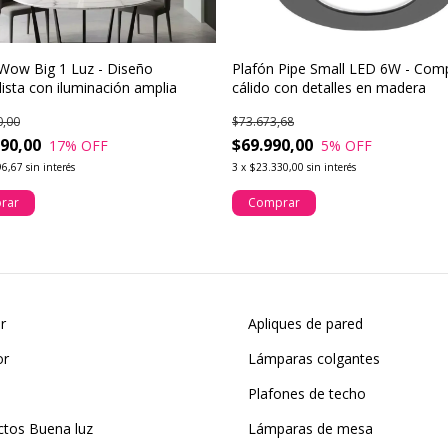
Wow Big 1 Luz - Diseño
Plafón Pipe Small LED 6W - Com
ista con iluminación amplia
cálido con detalles en madera
0,00
$73.673,68
890,00
$69.990,00
17
% OFF
5
% OFF
96,67
sin interés
3
x
$23.330,00
sin interés
rar
Comprar
or
Apliques de pared
or
Lámparas colgantes
Plafones de techo
ctos Buena luz
Lámparas de mesa