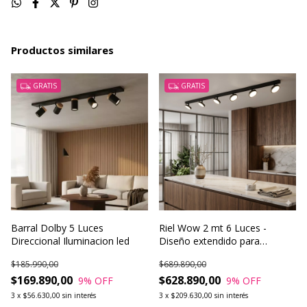
Productos similares
GRATIS
GRATIS
Barral Dolby 5 Luces
Riel Wow 2 mt 6 Luces -
Direccional Iluminacion led
Diseño extendido para
espacios protagonistas
$185.990,00
$689.890,00
$169.890,00
$628.890,00
9
% OFF
9
% OFF
3
x
$56.630,00
sin interés
3
x
$209.630,00
sin interés