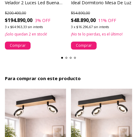
Velador 2 Luces Led Buena
Ideal Dormitorio Mesa De Luz
Luz
$200.400,00
$54.890,00
$194.890,00
$48.890,00
3
% OFF
11
% OFF
3
x
$64.963,33
sin interés
3
x
$16.296,67
sin interés
¡Solo quedan
2
en stock!
¡No te lo pierdas, es el último!
Comprar
Comprar
Para comprar con este producto