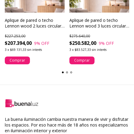
Aplique de pared o techo
Aplique de pared o techo
Lennon wood 2 luces circular
Lennon wood 3 luces circular
Led
Led
$227.253,00
$275.640,00
$207.394,00
$250.582,00
9
% OFF
9
% OFF
3
x
$69.131,33
sin interés
3
x
$83.527,33
sin interés
La buena iluminación cambia nuestra manera de vivir y disfrutar
los espacios. Por eso hace más de 18 años nos especializamos
en iluminación interior y exterior