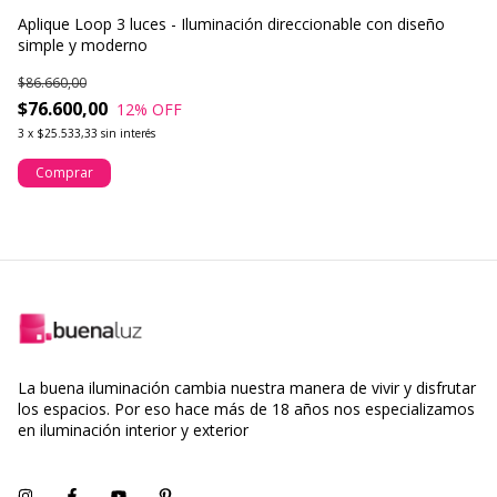
Aplique Loop 3 luces - Iluminación direccionable con diseño
Ap
simple y moderno
$5
$86.660,00
$
$76.600,00
12
% OFF
3
3
x
$25.533,33
sin interés
Comprar
La buena iluminación cambia nuestra manera de vivir y disfrutar
los espacios. Por eso hace más de 18 años nos especializamos
en iluminación interior y exterior