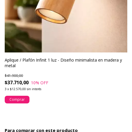
Aplique / Plafón Infinit 1 luz - Diseño minimalista en madera y
Ap
metal
$7
$41.900,00
$
$37.710,00
10
% OFF
3
3
x
$12.570,00
sin interés
Comprar
Para comprar con este producto