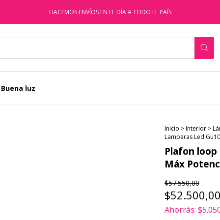
HACEMOS ENVÍOS EN EL DÍA A TODO EL PAÍS
 Buena luz
Inicio
>
Interior
>
Lá
Lamparas Led Gu10
Plafon loop
Máx Potenc
$57.550,00
$52.500,0
Ahorrás:
$5.05