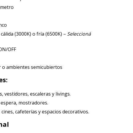
iámetro
nco
cálida (3000K) o fría (6500K) –
Seleccioná
 ON/OFF
or o ambientes semicubiertos
es:
s, vestidores, escaleras y livings.
e espera, mostradores.
cines, cafeterías y espacios decorativos.
nal