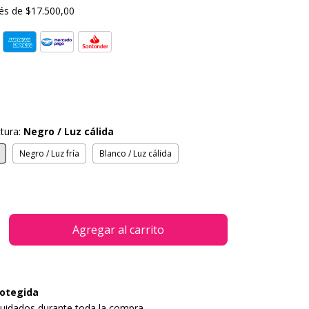
rés de
$17.500,00
ctura:
Negro / Luz cálida
Negro / Luz fría
Blanco / Luz cálida
otegida
uidados durante toda la compra.