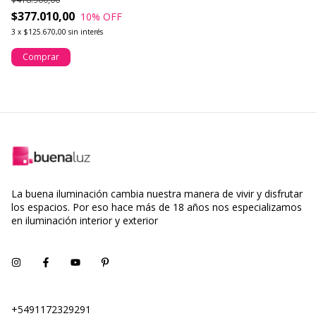
$377.010,00
$
10
% OFF
3
x
$125.670,00
sin interés
3
Comprar
La buena iluminación cambia nuestra manera de vivir y disfrutar
los espacios. Por eso hace más de 18 años nos especializamos
en iluminación interior y exterior
+5491172329291