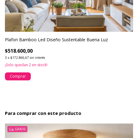
Plafon Bamboo Led Diseño Sustentable Buena Luz
Pl
$518.600,00
$
3
x
$172.866,67
sin interés
3
¡Solo quedan
2
en stock!
Comprar
Para comprar con este producto
GRATIS