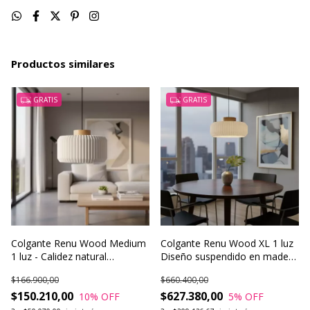
Productos similares
GRATIS
GRATIS
Colgante Renu Wood Medium
Colgante Renu Wood XL 1 luz
1 luz - Calidez natural
Diseño suspendido en madera
suspendida con estilo
y PLA
$166.900,00
$660.400,00
$150.210,00
$627.380,00
10
% OFF
5
% OFF